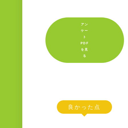
アン
ケー
ト
PDF
を見
る
良かった点