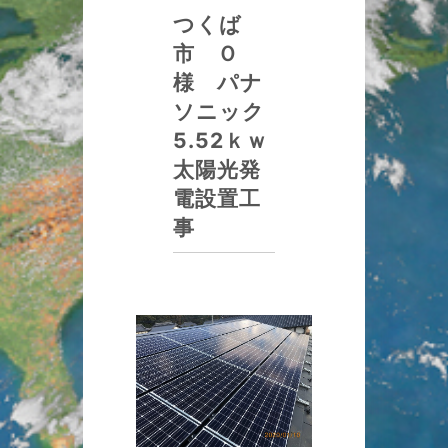
つくば
市 Ｏ
様 パナ
ソニック
5.52ｋｗ
太陽光発
電設置工
事