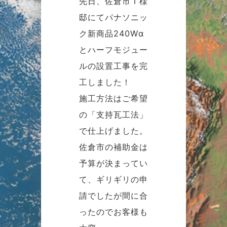
先日、佐倉市Ｉ様
邸にてパナソニッ
ク新商品240Wα
とハーフモジュー
ルの設置工事を完
工しました！
施工方法はご希望
の「支持瓦工法」
で仕上げました。
佐倉市の補助金は
予算が決まってい
て、ギリギリの申
請でしたが間に合
ったのでお客様も