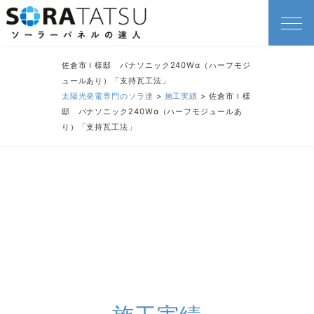
佐倉市Ｉ様邸 パナソニック240Wα（ハーフモジ
ュールあり）「支持瓦工法」
太陽光発電専門のソラ達
>
施工実績
>
佐倉市Ｉ様
邸 パナソニック240Wα（ハーフモジュールあ
り）「支持瓦工法」