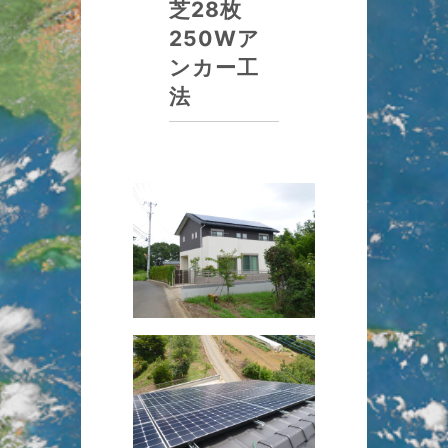
芝28枚
250Wア
ンカー工
法