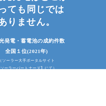
っても
同じでは
ありません。
光発電・蓄電池の成約件数
全国１位(2021年)
（ソーラー大手ポータルサイト
お問い合わせ
【ソーラーパートナーズ】にて）
高い
豊富な
信頼できる
経済効果
知識
施工