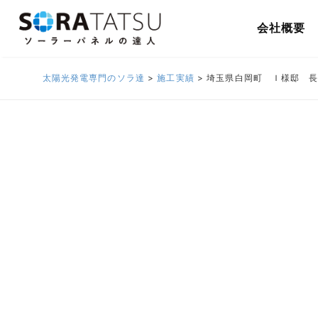
会社概要
太陽光発電専門のソラ達
>
施工実績
>
埼玉県白岡町 Ｉ様邸 長