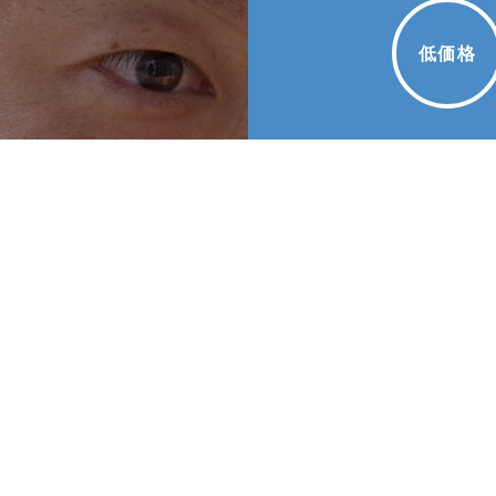
低価格
ベ
不