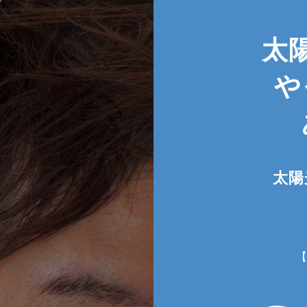
太
や
太陽