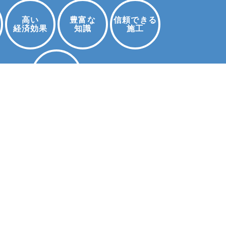
高い
豊富な
信頼できる
経済効果
知識
施工
お問い合わせ
充実の
保証・点検
テラン営業マンがあなたの
安をすぐに
解消します。
0120-971-