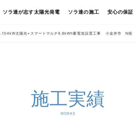
ソラ達が志す太陽光発電
ソラ達の施工
安心の保証
.104kW太陽光+スマートマルチ9.8kWh蓄電池設置工事
小金井市 N様 
施工実績
WORKS