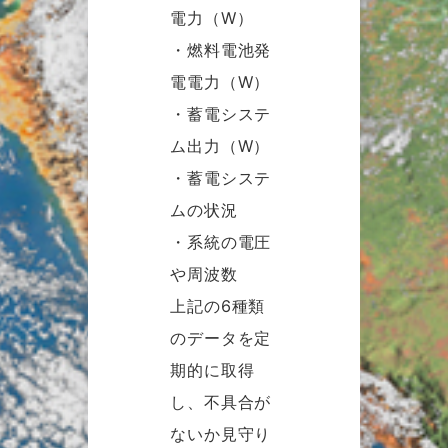
電力（W）
・燃料電池発
電電力（W）
・蓄電システ
ム出力（W）
・蓄電システ
ムの状況
・系統の電圧
や周波数
上記の6種類
のデータを定
期的に取得
し、不具合が
ないか見守り