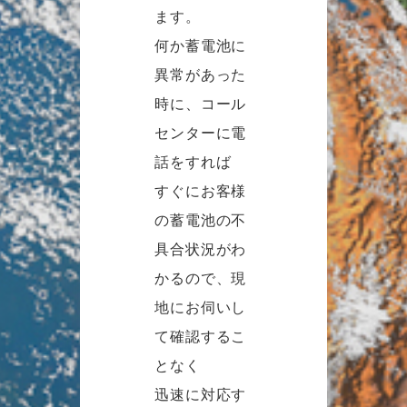
ます。
何か蓄電池に
異常があった
時に、コール
センターに電
話をすれば
すぐにお客様
の蓄電池の不
具合状況がわ
かるので、現
地にお伺いし
て確認するこ
となく
迅速に対応す