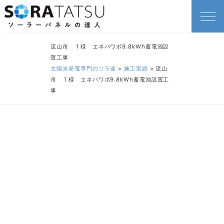
流山市 Ｔ様 エネパワボ9.8kWh蓄電池設
置工事
太陽光発電専門のソラ達
>
施工実績
>
流山
市 Ｔ様 エネパワボ9.8kWh蓄電池設置工
事