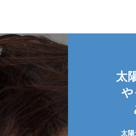
太
や
太陽