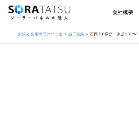
会社概要
太陽光発電専門のソラ達
>
施工実績
>
石岡市F様邸 東芝200W