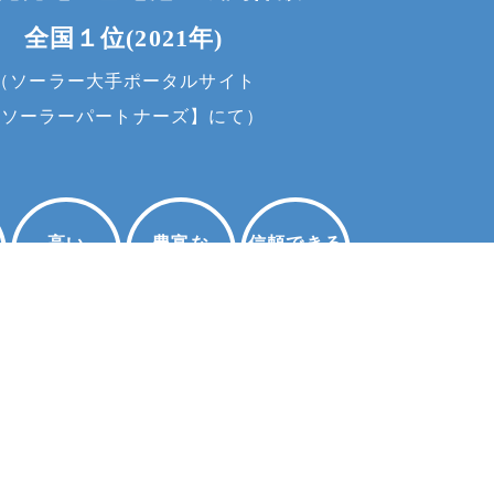
全国１位(2021年)
（ソーラー大手ポータルサイト
【ソーラーパートナーズ】にて）
お問い合わせ
高い
豊富な
信頼できる
経済効果
知識
施工
充実の
保証・点検