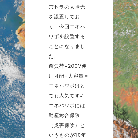
京セラの太陽光
を設置してお
り、今回エネパ
ワボを設置する
ことになりまし
た。
前負荷+200V使
用可能+大容量＝
エネパワボはと
ても人気です♪
エネパワボには
動産総合保険
（災害保険）と
いうものが10年