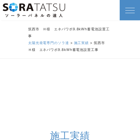
筑西市 Ｈ様 エネパワボ9.8kWh蓄電池設置工
事
太陽光発電専門のソラ達
>
施工実績
>
筑西市
Ｈ様 エネパワボ9.8kWh蓄電池設置工事
施工実績