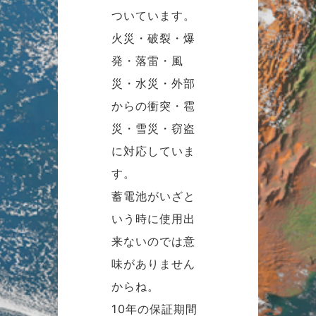
ついています。
火災・破裂・爆
発・落雷・風
災・水災・外部
からの衝突・雹
災・雪災・窃盗
に対応していま
す。
蓄電池がいざと
いう時に使用出
来ないのでは意
味がありません
からね。
10年の保証期間