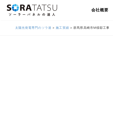
会社概要
太陽光発電専門のソラ達
>
施工実績
>
群馬県高崎市M様邸工事