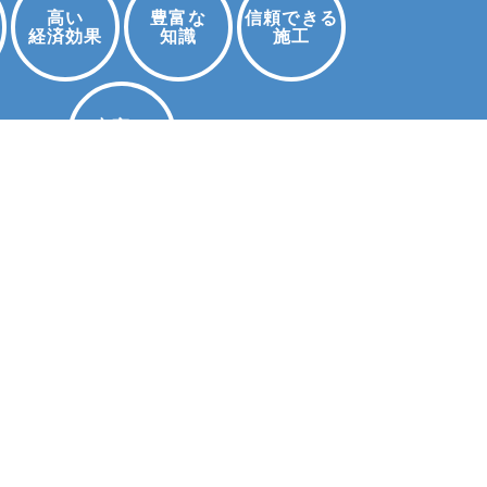
高い
豊富な
信頼できる
経済効果
知識
施工
お問い合わせ
充実の
保証・点検
テラン営業マンがあなたの
安をすぐに
解消します。
0120-971-
889