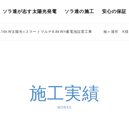
ソラ達が志す太陽光発電
ソラ達の施工
安心の保証
16kW太陽光+スマートマルチ9.8kWh蓄電池設置工事
袖ヶ浦市 K様
施工実績
WORKS