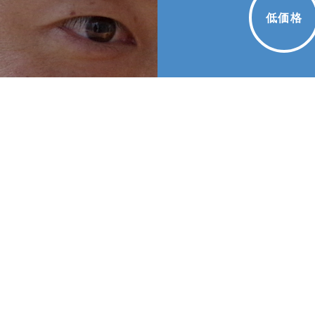
低価格
ベ
不