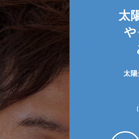
太
や
太陽