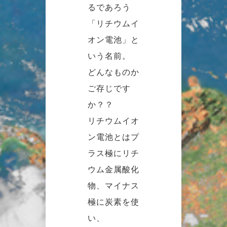
るであろう
「リチウムイ
オン電池」と
いう名前。
どんなものか
ご存じです
か？？
リチウムイオ
ン電池とはプ
ラス極にリチ
ウム金属酸化
物、マイナス
極に炭素を使
い、