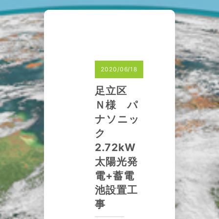
2020/06/18
足立区
Ｎ様 パ
ナソニッ
ク
2.72kW
太陽光発
電+蓄電
池設置工
事