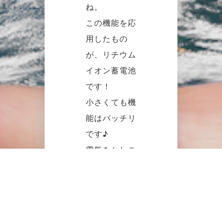
ね。
この機能を応
用したもの
が、リチウム
イオン蓄電池
です！
小さくても機
能はバッチリ
です♪
電気をかしこ
く貯めて上手
に使いましょ
う！
足立区のＮ