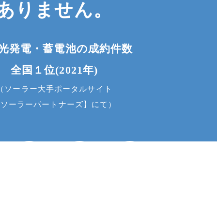
ありません。
光発電・蓄電池の成約件数
全国１位(2021年)
（ソーラー大手ポータルサイト
【ソーラーパートナーズ】にて）
お問い合わせ
高い
豊富な
信頼できる
経済効果
知識
施工
充実の