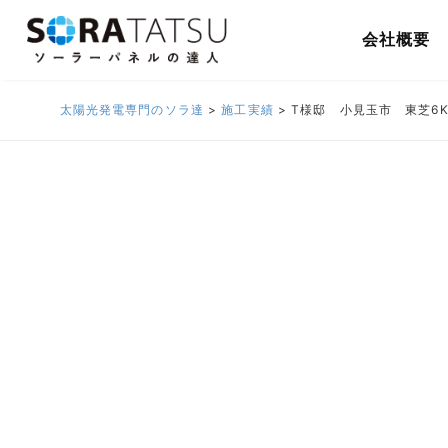
会社概要
太陽光発電専門のソラ達
>
施工実績
>
T様邸 小見玉市 東芝6